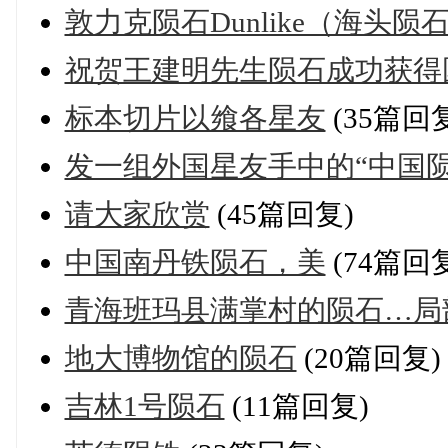
敦力克陨石Dunlike（海头
祝贺王建明先生陨石成功获得
标本切片以飨各星友
(35篇回
发一组外国星友手中的“中国陨
请大家欣赏
(45篇回复)
中国南丹铁陨石，美
(74篇回
青海班玛县满掌村的陨石…局
地大博物馆的陨石
(20篇回复)
吉林1号陨石
(11篇回复)