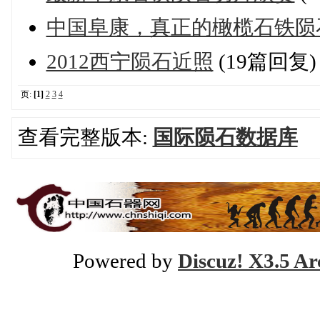
中国阜康，真正的橄榄石铁陨
2012西宁陨石近照
(19篇回复)
页:
[1]
2
3
4
查看完整版本:
国际陨石数据库
Powered by
Discuz! X3.5 Ar