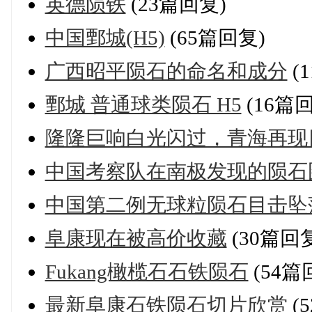
英德陨铁
(23篇回复)
中国鄄城(H5)
(65篇回复)
广西昭平陨石的命名和成分
(
鄄城 普通球类陨石 H5
(16篇
隆隆巨响白光闪过，青海再现目
中国考察队在南极发现的陨石
中国第二例无球粒陨石目击坠
阜康现在被高价收藏
(30篇回
Fukang橄榄石石铁陨石
(54篇
最新阜康石铁陨石切片欣赏
(