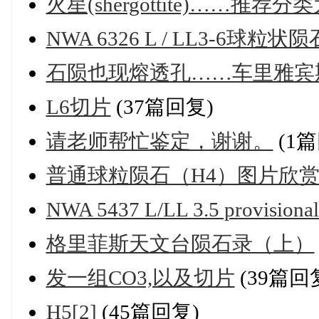
火星(shergottite)……推
NWA 6326 L / LL3-6球粒状陨
石陨也现熔透孔……车里雅宾
L6切片
(37篇回复)
请老师帮忙鉴定，谢谢。
(1篇
普通球粒陨石（H4）图片欣
NWA 5437 L/LL 3.5 provi
格里菲斯天文台陨石录（上）
发一组CO3,以及切片
(39篇回
H5[2]
(45篇回复)