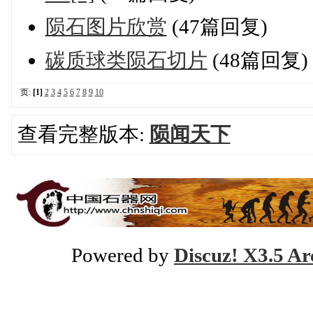
陨石图片欣赏
(47篇回复)
碳质球类陨石切片
(48篇回复)
页:
[1]
2
3
4
5
6
7
8
9
10
查看完整版本:
陨闻天下
Powered by
Discuz! X3.5 Ar