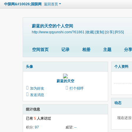
中陨网&#10026;国陨网
返回首页
蔚蓝的天空的个人空间
http://www.qqyunshi.com/?61861
[收藏]
[复制]
[分享]
[RSS]
空间首页
记录
相册
主题
分
头像
个人资料
蔚蓝的天空
加为好友
打个招呼
发送消息
动态
统计信息
现在还没
已有
5
人来访过
积分:
97
威望:
--