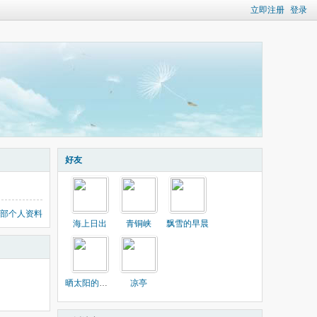
立即注册
登录
好友
部个人资料
海上日出
青铜峡
飘雪的早晨
晒太阳的渔民
凉亭