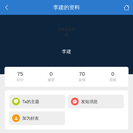
李建的资料
点击重新加
载
李建
75
0
70
0
积分
威望
金钱
贡献
Ta的主题
发短消息
加为好友